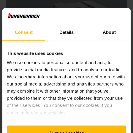
Stoccaggio semiautomatico con shuttle per
scaffalatura
Lo shuttle per scaffalatura opera in modo particolarmente
Consent
Details
About
efficace in caso di deposito e prelievo ripetuti nello stesso
Under Pallet Carrier UPC
canale di stoccaggio pallet. Lo shuttle viene prelevato sulle
Under Pallet Carrier 1,5t
forche del carrello di traino e depositato nel canale di
This website uses cookies
stoccaggio pallet. Qui transita in modo autonomo al di sotto
dei pallet stoccati senza essere collegato con il carrello di
We use cookies to personalise content and ads, to
27 mm
traino. Dopo il deposito del primo pallet e dopo aver
provide social media features and to analyse our traffic.
premuto il pulsante di avvio sul terminale di comando, la
We also share information about your use of our site with
1500 kg
centralina effettua automaticamente tutti i movimenti di
our social media, advertising and analytics partners who
traslazione e di sollevamento. I sensori rilevano la posizione
may combine it with other information that you’ve
dei pallet stoccati e assicurano così un prelievo e un
provided to them or that they’ve collected from your use
deposito senza collisioni di nuovi pallet. Durante la marcia
PIÙ INFORMAZIONI
del carrier, il conducente del carrello può prelevare un altro
of their services. You consent to our cookies if you
pallet e iniziare il deposito successivo.
continue to use our website.
Terminale radio di facile impiego
Allow all cookies