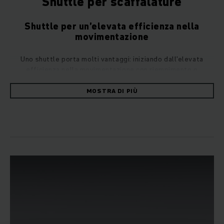
Shuttle per scaffalature
Shuttle per un’elevata efficienza nella
movimentazione
Uno shuttle porta molti vantaggi: iniziando dall’elevata
efficienza nella movimentazione con riempimento o
svuotamenti completo di un canale pallet, al deposito e il
prelievo di pallet fino allo sfruttamento ottimale dello
MOSTRA DI PIÙ
spazio grazie alle altezze della scaffalatura ridotte.
Lo sfruttamento coerente dello spazio viene consentito dai
nostri sistemi shuttle, composti da carrier, carrello trainante
e scaffalatura a canali. La scaffalatura fornisce sia in
altezza, sia in profondità, sufficiente spazio per numerosi
canali porta-pallet. Il ridotto ingombro in altezza per ciascun
livello canale consente uno sfruttamento efficace
dell’altezza del magazzino. Come carrello di traino è
utilizzabile qualsiasi carrello Jungheinrich con sufficiente
portata residua.