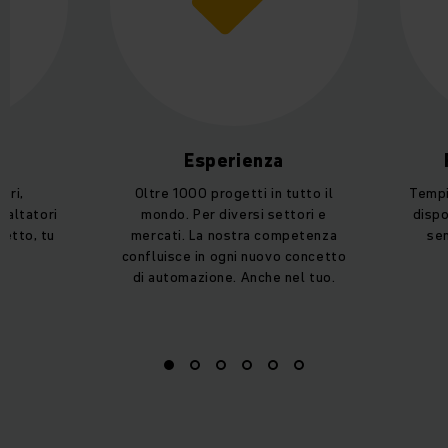
Esperienza
ori,
Oltre 1000 progetti in tutto il
Tempi
paltatori
mondo. Per diversi settori e
dispo
getto, tu
mercati. La nostra competenza
sem
s.
confluisce in ogni nuovo concetto
di automazione. Anche nel tuo.