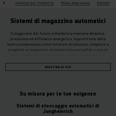
nenti
Soluzioni per l'industria
Passo dopo passo
Kontakt
Sistemi di magazzino automatici
Il magazzino del futuro richiederà la massima dinamica,
precisione ed efficienza energetica. Approfittate della
nostra competenza come fornitore di soluzioni complete e
scegliete un magazzino automatizzato per pallet o piccoli
pezzi Jungheinrich: una perfetta simbiosi di hardware e
software. Progettato, implementato e supportato da un
unico fornitore. Solo una soluzione di automazione olistica
MOSTRA DI PIÙ
“Fatto. Per Uno."
Se si pensa all'automazione in modo olistico, tutti i
componenti funzionano perfettamente insieme, quindi un
Su misura per le tue esigenze
sistema di stoccaggio automatizzato si ripaga rapidamente.
Sfrutta l'automazione per massimizzare spazio, tempo e
Sistemi di stoccaggio automatici di
risorse nel tuo magazzino.
Jungheinrich