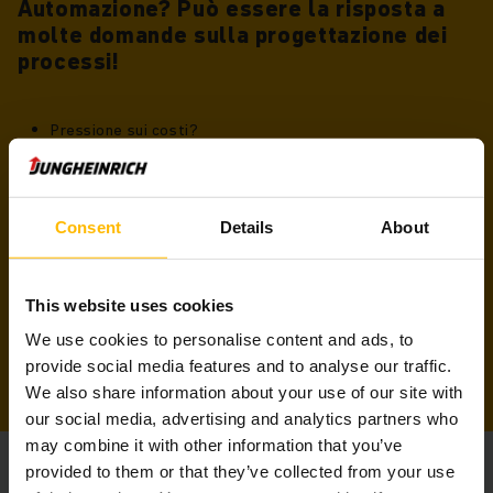
Automazione? Può essere la risposta a
molte domande sulla progettazione dei
processi!
Pressione sui costi?
Flessibilità dell'impianto?
Maggiore efficienza?
Carenza di manodopera qualificata?
Velocità di trasmissione?
Consent
Details
About
Disponibilità delle piante?
Scopri come l'automazione può far progredire il tuo
This website uses cookies
business.
We use cookies to personalise content and ads, to
provide social media features and to analyse our traffic.
We also share information about your use of our site with
our social media, advertising and analytics partners who
may combine it with other information that you’ve
provided to them or that they’ve collected from your use