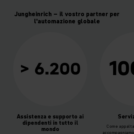
Jungheinrich – il vostro partner per
l'automazione globale
10
> 6.200
Assistenza e supporto ai
Servizi
dipendenti in tutto il
Come appaltato
mondo
accompagniamo ve