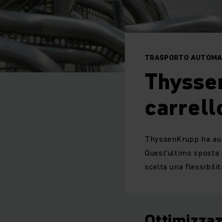
TRASPORTO AUTOMATI
Thyssen
carrell
ThyssenKrupp ha auto
Quest’ultimo sposta g
scelta una flessibili
Ottimizzaz