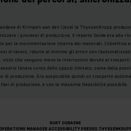
landese di Krimpen aan den IJssel la ThyssenKrupp produce 
izzare i processi di produzione, il reparto Guide era alla ri
nte per la movimentazione interna dei materiali. L’obiettivo e
ssi di lavoro, ridurre al minimo gli errori con l’automatizzazi
, visto che vengono meno le interruzioni dovute ai trasporti 
ssario tenere conto dello spazio limitato, come della possibi
so di produzione. Era auspicabile quindi un trasporto automa
 fasi di produzione, e con la massima flessibilità possibile.
KURT DEBAENE
OPERATIONS MANAGER ACCESSIBILITY PRESSO THYSSENKRUP