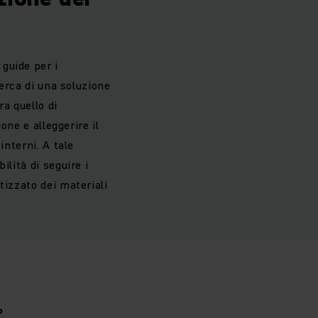
guide per i
cerca di una soluzione
ra quello di
one e alleggerire il
interni. A tale
lità di seguire i
tizzato dei materiali
P