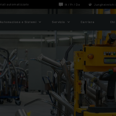
riali automatizzato
It
/
Fr
/
De
Jungheinrich i
Automazione e Sistemi
Servizio
Carriera
Chi