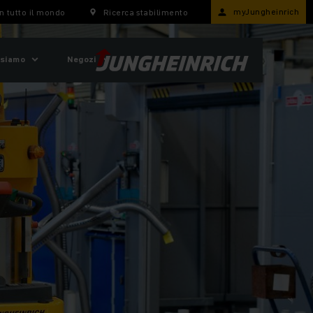
myJungheinrich
n tutto il mondo
Ricerca stabilimento
 siamo
Negozi