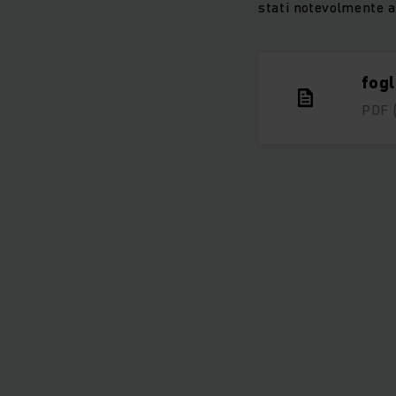
stati notevolmente al
fogl
PDF