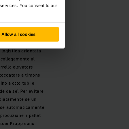
n solo FTS è
 services. You consent to our
essario aumentare la
ore.
Allow all cookies
logistica orientata
n collegamento al
rrello elevatore
stoccatore a timone
no a otto tubi e
de da se’. Per evitare
mediatamente se un
rende automaticamente
produzione, i pallet
hyssenKrupp sono