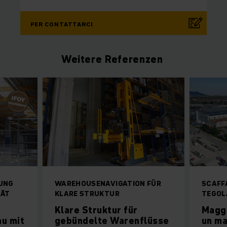
PER CONTATTARCI
Weitere Referenzen
UNG
WAREHOUSENAVIGATION FÜR
SCAFF
TÄT
KLARE STRUKTUR
TEGOL
Klare Struktur für
Maggi
au mit
gebündelte Warenflüsse
un m