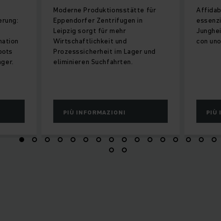
Moderne Produktionsstätte für
Affidab
erung:
Eppendorfer Zentrifugen in
essenzi
Leipzig sorgt für mehr
Junghei
nation
Wirtschaftlichkeit und
con un
bots
Prozesssicherheit im Lager und
ger.
eliminieren Suchfahrten.
PIÙ INFORMAZIONI
PIÙ