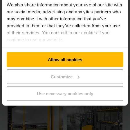
We also share information about your use of our site with
TIM HOFSTEDE
our social media, advertising and analytics partners who
OPERATIVER GESCHÄFTSFÜHRER, BRESSER GMBH
may combine it with other information that you’ve
„Die Digitalisierung unserer
provided to them or that they’ve collected from your use
Logistikprozesse war ein
of their services. You consent to our cookies if you
notwendiger Schritt zur Sicherung
continue to use our website.
unserer Zukunftsfähigkeit.“
Allow all cookies
Customize
Use necessary cookies only