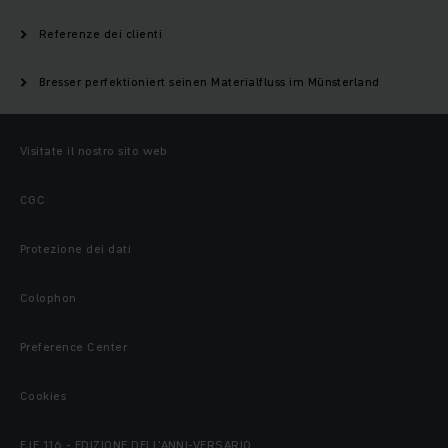
Referenze dei clienti
Bresser perfektioniert seinen Materialfluss im Münsterland
Visitate il nostro sito web
CGC
Protezione dei dati
Colophon
Preference Center
Cookies
EJE 116 - EDIZIONE DELL'ANNI-VERSARIO