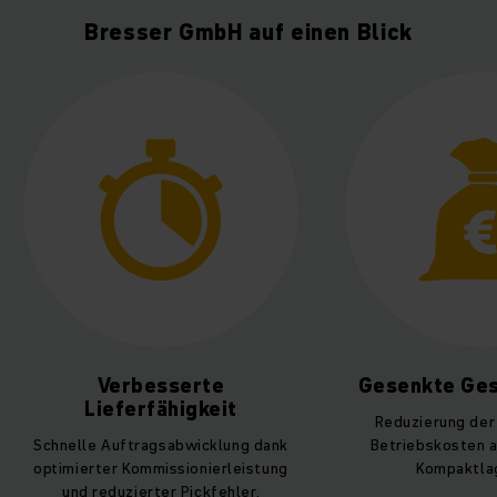
Bresser GmbH auf einen Blick
Gesenkte Gesamtkosten
Erhöht
Reduzierung der Energie- und
Beliebi
ank
Betriebskosten als Vorteil der
Erweiter
ung
Kompaktlagerung.
Regalgänge