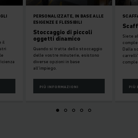
GLI
PERSONALIZZATE, IN BASE ALLE
SCAFF
ESIGENZE E FLESSIBILI
Scaff
Stoccaggio di piccoli
Siete al
oggetti dinamico
 il
complet
stri
Quando si tratta dello stoccaggio
Dalla s
le
delle vostre minuterie, esistono
carrell
ficienza
diverse opzioni in base
complet
all’impiego.
PIÙ INFORMAZIONI
PIÙ